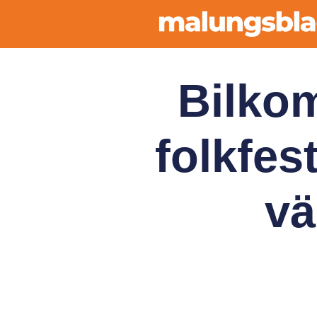
Bilko
folkfe
vä