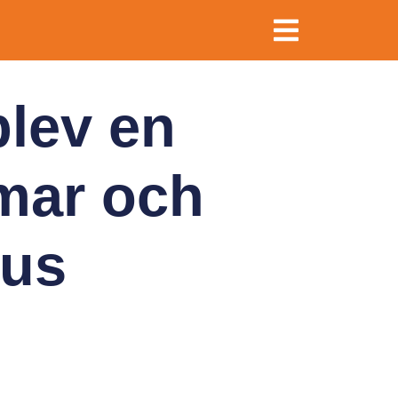
lev en
mar och
kus