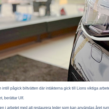
till pågick biltvätten där intäkterna gick till Lions viktiga arbet
et, berättar Ulf.
ben i arbetet med att restaurera leder som kan användas året run