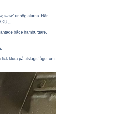
ow, wow”
ur högtalarna. Här
PAKUL.
 väntade både hamburgare,
a.
fick klura på utslagsfrågor om