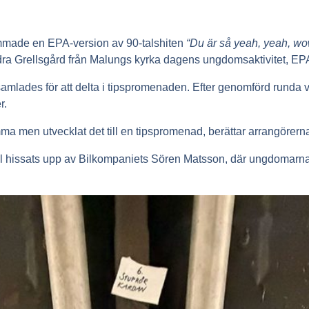
ömmade en EPA-version av 90-talshiten
“Du är så yeah, yeah, w
ra Grellsgård från Malungs kyrka dagens ungdomsaktivitet, E
mlades för att delta i tipspromenaden. Efter genomförd runda
r.
ma men utvecklat det till en tipspromenad, berättar arrangörern
l hissats upp av Bilkompaniets Sören Matsson, där ungdomarna 