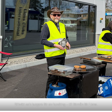
Biltvätt och burgare för en hundring – till förmån för Lions.