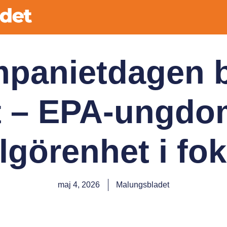
mpanietdagen b
st – EPA-ungdo
lgörenhet i fo
maj 4, 2026
Malungsbladet